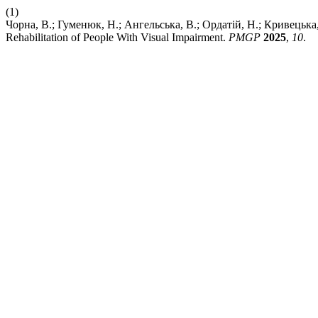
(1)
Чорна, В.; Гуменюк, Н.; Ангельська, В.; Ордатій, Н.; Кривецька, 
Rehabilitation of People With Visual Impairment.
PMGP
2025
,
10
.