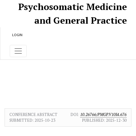
Skip to main content
Skip to main navigation menu
Skip to site footer
Psychosomatic Medicine
and General Practice
LOGIN
CONFERENCE ABSTRACT
DOI:
10.26766/PMGP.V10I4.676
SUBMITTED:
2025-10-23
PUBLISHED:
2025-12-30