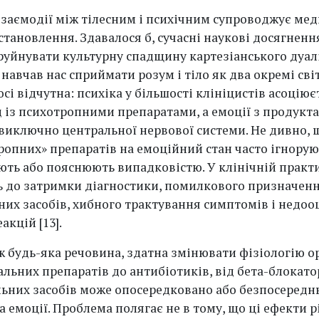
заємодії між тілесним і психічним супроводжує мед
становлення. Здавалося б, сучасні наукові досягненн
руйнувати культурну спадщину картезіанського дуал
навчав нас сприймати розум і тіло як два окремі сві
осі відчутна: психіка у більшості клініцистів асоціює
 із психотропними препаратами, а емоції з продукт
 виключно центральної нервової системи. Не дивно, 
ропних» препаратів на емоційний стан часто ігнорую
ть або пояснюють випадковістю. У клінічній практи
 до затримки діагностики, помилкового призначен
них засобів, хибного трактування симптомів і недоо
акцій [13].
ж будь-яка речовина, здатна змінювати фізіологію о
альних препаратів до антибіотиків, від бета-блокато
ьних засобів може опосередковано або безпосередн
 емоції. Проблема полягає не в тому, що ці ефекти рі