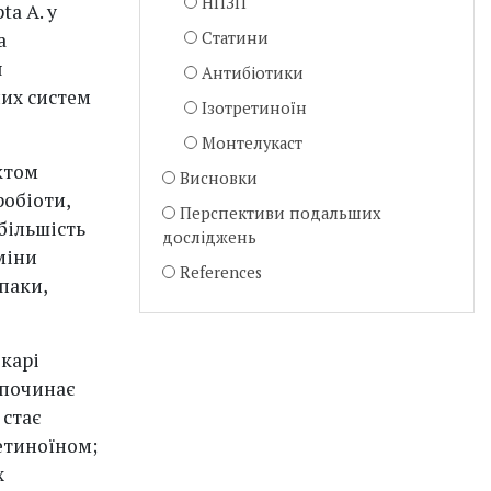
НПЗП
ta A. у
а
Статини
я
Антибіотики
них систем
Ізотретиноїн
Монтелукаст
ктом
Висновки
робіоти,
Перспективи подальших
більшість
досліджень
міни
References
паки,
ікарі
 починає
 стає
етиноїном;
х