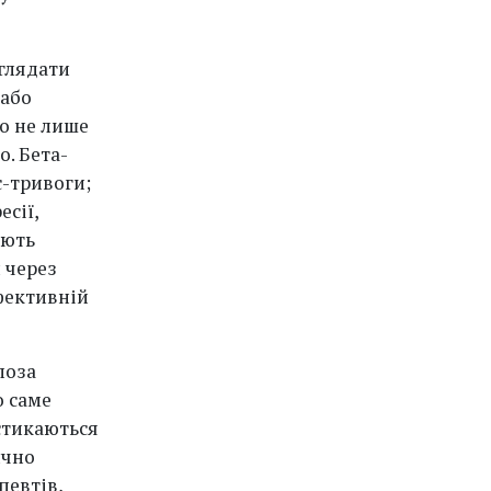
глядати
 або
мо не лише
о. Бета-
-тривоги;
сії,
ують
 через
фективній
поза
о саме
стикаються
ично
певтів,