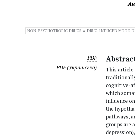
Ан
NON-PSYCHOTROPIC DRUGS
DRUG-INDUCED MOOD D
PDF
Abstrac
PDF (Українська)
This article
traditionall
cognitive-af
which somat
influence o
the hypotha
pathways, a
groups are a
depression),