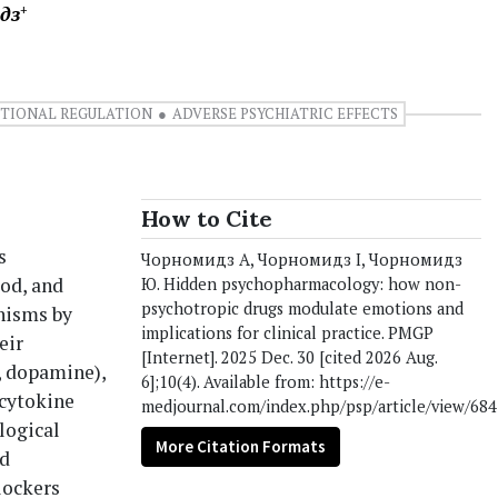
дз
+
TIONAL REGULATION
ADVERSE PSYCHIATRIC EFFECTS
How to Cite
s
Чорномидз А, Чорномидз І, Чорномидз
ood, and
Ю. Hidden psychopharmacology: how non-
psychotropic drugs modulate emotions and
anisms by
implications for clinical practice. PMGP
eir
[Internet]. 2025 Dec. 30 [cited 2026 Aug.
, dopamine),
6];10(4). Available from: https://e-
 cytokine
medjournal.com/index.php/psp/article/view/684
logical
More Citation Formats
nd
lockers