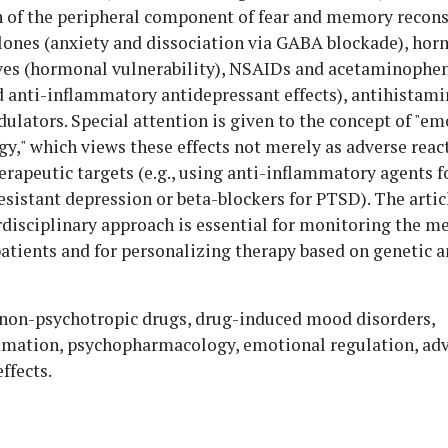
 of the peripheral component of fear and memory recons
lones (anxiety and dissociation via GABA blockade), ho
ves (hormonal vulnerability), NSAIDs and acetaminophe
 anti-inflammatory antidepressant effects), antihistami
ators. Special attention is given to the concept of "em
," which views these effects not merely as adverse react
erapeutic targets (e.g., using anti-inflammatory agents f
sistant depression or beta-blockers for PTSD). The artic
rdisciplinary approach is essential for monitoring the m
patients and for personalizing therapy based on genetic
non-psychotropic drugs, drug-induced mood disorders,
mation, psychopharmacology, emotional regulation, ad
ffects.