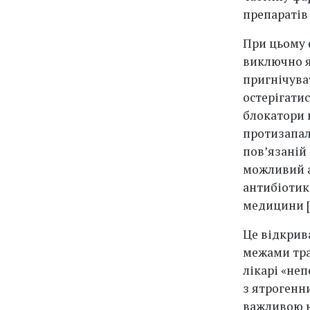
препаратів [
При цьому 
виключно я
пригнічува
остерігатис
блокатори 
протизапал
пов’язаній
можливий а
антибіотик
медицини [23
Це відкрив
межами тра
лікарі «не
з ятрогенн
важливою не