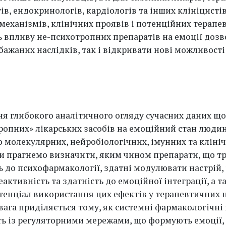
в, ендокринологів, кардіологів та інших клініцисті
механізмів, клінічних проявів і потенційних терапе
ь впливу не-психотропних препаратів на емоції дозв
бажаних наслідків, так і відкривати нові можливості
ня глибокого аналітичного огляду сучасних даних щ
ропних» лікарських засобів на емоційний стан людин
ю молекулярних, нейробіологічних, імунних та кліні
Ми прагнемо визначити, яким чином препарати, що т
ь до психофармакології, здатні модулювати настрій, 
активність та здатність до емоційної інтеграції, а т
тенціал використання цих ефектів у терапевтичних ц
вага приділяється тому, як системні фармакологічні
ь із регуляторними мережами, що формують емоції, 