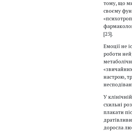
тому, що ми
своєму фун
«психотроп
фармаколог
[25].
Емоції не 
роботи нейр
метаболічни
«звичайних
настрою, т
несподіван
У клінічній
схильні роз
плакати піс
дратівливи
доросла лю