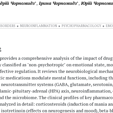
дрій Чорномидз
Ірина Чорномидз
Юрій Чорноми
+
+
ISORDERS
NEUROINFLAMMATION
PSYCHOPHARMACOLOGY
EMO
t
 provides a comprehensive analysis of the impact of drug
y classified as "non-psychotropic" on emotional state, m
fective regulation. It reviews the neurobiological mech
ic medications modulate mental functions, including th
n neurotransmitter systems (GABA, glutamate, serotonin
lamic-pituitary-adrenal (HPA) axis, neuroinflammation,
nd the microbiome. The clinical profiles of key pharmaco
nalyzed in detail: corticosteroids (induction of mania a
 isotretinoin (effects on neurogenesis and mood), beta-b