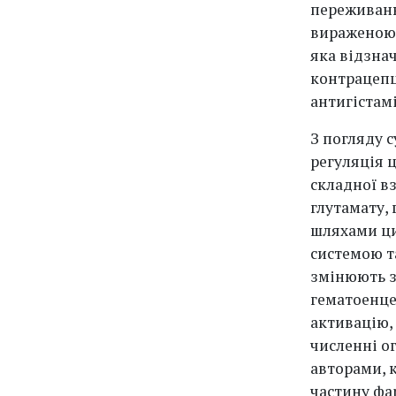
переживань
вираженою 
яка відзна
контрацепц
антигістамін
З погляду 
регуляція ц
складної в
глутамату,
шляхами ци
системою т
змінюють з
гематоенце
активацію,
численні ог
авторами, 
частину фа