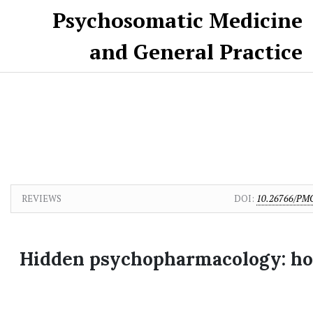
Skip to main content
Skip to main navigation menu
Skip to site footer
Psychosomatic Medicine
and General Practice
REVIEWS
DOI:
10.26766/PMG
Hidden psychopharmacology: how