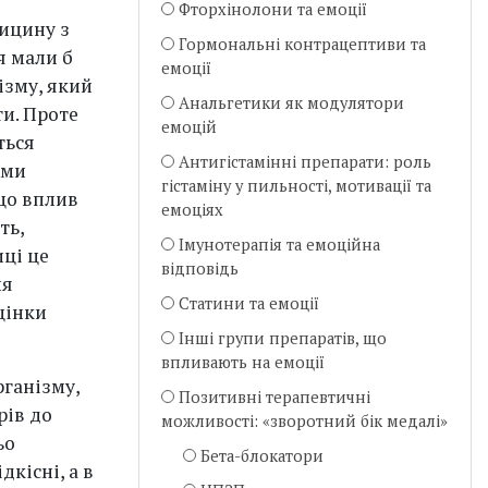
Фторхінолони та емоції
ицину з
Гормональні контрацептиви та
я мали б
емоції
ізму, який
Анальгетики як модулятори
ти. Проте
емоцій
ться
Антигістамінні препарати: роль
ами
гістаміну у пильності, мотивації та
що вплив
емоціях
ть,
Імунотерапія та емоційна
ці це
відповідь
ня
Статини та емоції
цінки
Інші групи препаратів, що
впливають на емоції
рганізму,
Позитивні терапевтичні
рів до
можливості: «зворотний бік медалі»
ьо
Бета-блокатори
дкісні, а в