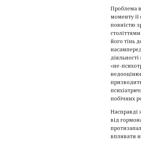
Проблема в
моменту її 
повністю з
століттями 
його тінь д
насамперед
діяльності
«не-психот
недооцінюю
призводить
психіатрич
побічних ре
Насправді 
від гормон
протизапал
впливати на