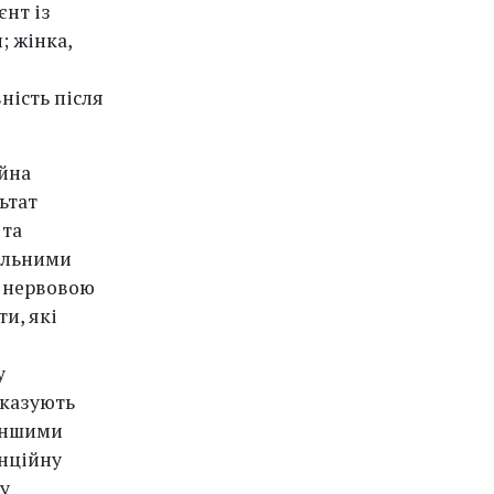
єнт із
; жінка,
ність після
ійна
ьтат
 та
альними
ю нервовою
и, які
у
оказують
 іншими
енційну
у