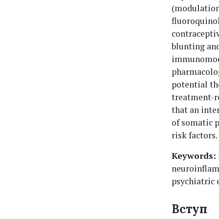
(modulation
fluoroquino
contracepti
blunting and
immunomodul
pharmacology
potential th
treatment-re
that an inte
of somatic 
risk factors.
Keywords:
neuroinflam
psychiatric e
Вступ