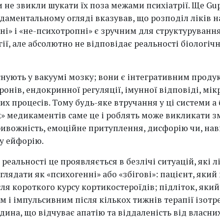
 не звикли шукати їх поза межами психіатрії. Ще Gup
даментальному огляді вказував, що розподіл ліків н
ні» і «не-психотропні» є зручним для структуруванн
ії, але абсолютно не відповідає реальності біологіч
існують у вакуумі мозку; вони є інтегративним проду
онів, ендокринної регуляції, імунної відповіді, мік
х процесів. Тому будь-яке втручання у ці системи а 
» медикаментів саме це і роблять може викликати з
ривожність, емоційне притуплення, дисфорію чи, нав
у ейфорію.
 реальності це проявляється в безлічі ситуацій, які л
глядати як «психогенні» або «збігові»: пацієнт, який
ля короткого курсу кортикостероїдів; підліток, який
м і імпульсивним після кількох тижнів терапії ізотр
дина, що відчуває апатію та віддаленість від власни