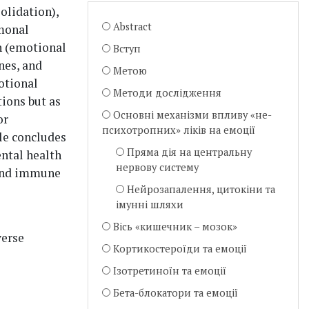
olidation),
Abstract
rmonal
n (emotional
Вступ
nes, and
Метою
otional
Методи дослідження
ions but as
Основні механізми впливу «не-
or
психотропних» ліків на емоції
le concludes
Пряма дія на центральну
ental health
нервову систему
 and immune
Нейрозапалення, цитокіни та
імунні шляхи
Вісь «кишечник – мозок»
verse
Кортикостероїди та емоції
Ізотретиноїн та емоції
Бета-блокатори та емоції