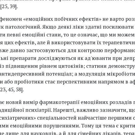
25, 39].
феномен «емоційних побічних ефектів» не варто роз
к патологічний. Якщо деякі ліки здатні посилювати
ти певні емоційні стани, то це означає, що ми може
я цих ефектів, але й використовувати їх терапевтичн
вже давно застосовуються для контролю перформанс
ьні препарати досліджуються як ад'юванти при депре
 із підвищеним рівнем цитокінів; статини демонстр
нтидепресивний потенціал; а модуляція мікробіоти
и або пробіотики стає перспективним напрямом в а
, 45, 58].
ає новий вимір фармакотерапії емоційних розладів 
диційної психіатрії. Нарешті, важливо зазначити, щ
психіатричних» спеціальностей найчастіше першими 
ими емоційними порушеннями. Тому ця тема є крит
 лише для науковців, а й для сімейних лікарів, тера