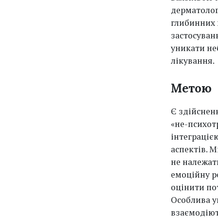
дерматологі
глибинних 
застосуван
уникати не
лікування.
Метою
Є здійснен
«не-психот
інтеграціє
аспектів. 
не належат
емоційну ре
оцінити по
Особлива у
взаємодіют