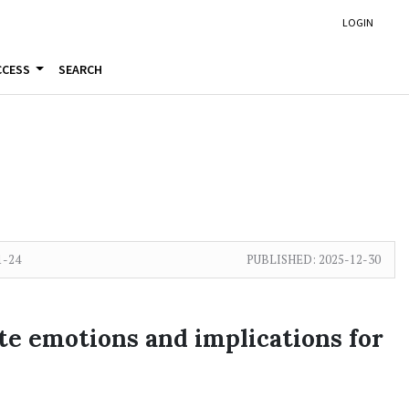
LOGIN
CCESS
SEARCH
1-24
PUBLISHED:
2025-12-30
 emotions and implications for