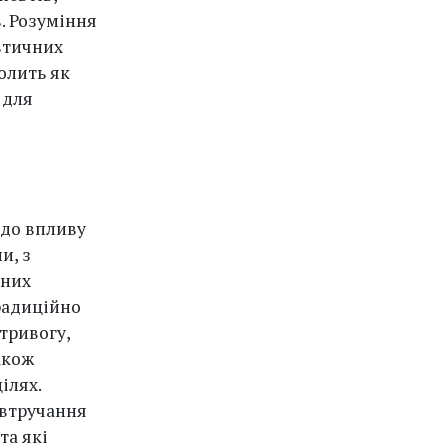
в. Розуміння
втичних
олить як
 для
одо впливу
и, з
чних
радиційно
тривогу,
акож
ілях.
 втручання
та які