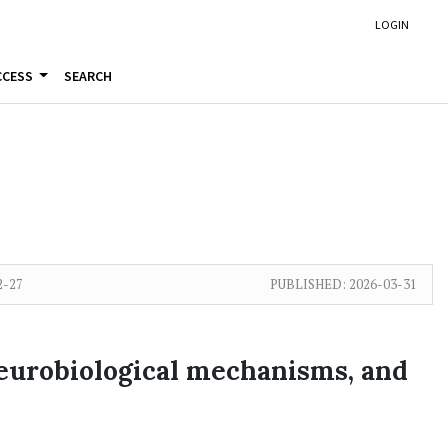
LOGIN
CCESS
SEARCH
2-27
PUBLISHED:
2026-03-31
neurobiological mechanisms, and