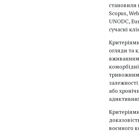
становили 
Scopus, Web
UNODC, Eur
сучасні клі
Критеріями
огляди та 
вживанням 
коморбідні
тривожними
залежності;
або хронічн
адиктивних
Критеріями
доказовіст
воєнного к