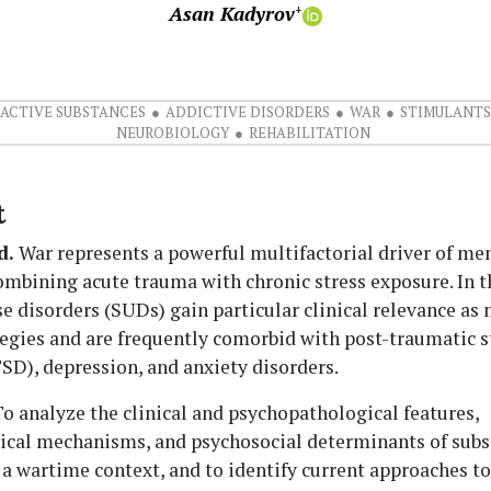
Asan Kadyrov
+
ACTIVE SUBSTANCES
ADDICTIVE DISORDERS
WAR
STIMULANTS
NEUROBIOLOGY
REHABILITATION
t
d.
War represents a powerful multifactorial driver of me
ombining acute trauma with chronic stress exposure. In t
e disorders (SUDs) gain particular clinical relevance as
egies and are frequently comorbid with post-traumatic s
SD), depression, and anxiety disorders.
o analyze the clinical and psychopathological features,
ical mechanisms, and psychosocial determinants of subs
 a wartime context, and to identify current approaches to