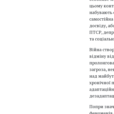
цьому конт
набувають 
самостійна
досвіду, а
ПТСР, депр
та соціаль
Війна створ
відміну ві
пролонгова
загроза, н
над майбут
хронічної 
адаптаційн
дезадаптаці
Попри знач
феноменів 