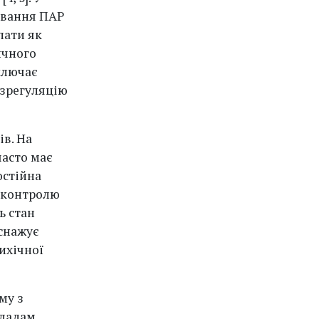
ивання ПАР
пати як
ичного
ключає
изрегуляцію
ів. На
часто має
остійна
а контролю
ь стан
иснажує
ихічної
му з
ладам,