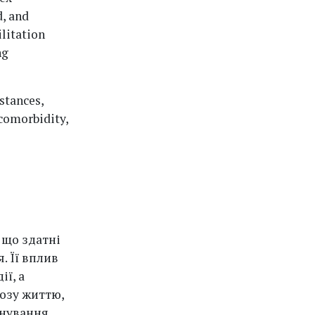
, and
litation
ng
stances,
 comorbidity,
 що здатні
. Її вплив
ї, а
розу життю,
йнування