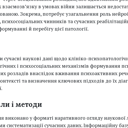
х взаємозв’язку в умовах війни залишається недоста
ованою. Зокрема, потребує узагальнення роль нейро
, психосоціальних чинників та сучасних реабілітаці
формуванні й перебігу цієї патології.
и сучасні наукові дані щодо клініко-психопатологіч
гічних і психосоціальних механізмів формування пс
их розладів внаслідок вживання психоактивних реч
онтексті та визначення ключових підходів до їх діаг
.
ли і методи
я виконано у форматі наративного огляду наукової 
ми систематизації сучасних даних. Інформаційну баз