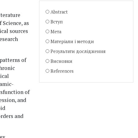
Abstract
iterature
Вступ
 Science, as
ical sources
Мета
research
Матеріали і методи
Результати дослідження
patterns of
Висновки
chronic
References
ical
lamic-
ysfunction of
ession, and
pid
orders and
lex