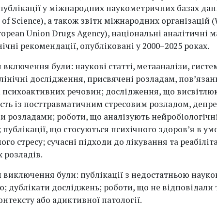
публікації у міжнародних наукометричних базах дан
 of Science), а також звіти міжнародних організацій 
opean Union Drugs Agency), національні аналітичні м
нічні рекомендації, опубліковані у 2000–2025 роках.
 включення були: наукові статті, метааналізи, систе
клінічні дослідження, присвячені розладам, пов’язан
психоактивних речовин; дослідження, що висвітлю
сть із посттравматичним стресовим розладом, депр
 розладами; роботи, що аналізують нейробіологічн
 публікації, що стосуються психічного здоров’я в ум
ого стресу; сучасні підходи до лікування та реабіліта
 розладів.
 виключення були: публікації з недостатньою наук
ю; дублікати досліджень; роботи, що не відповідали
онтексту або адиктивної патології.