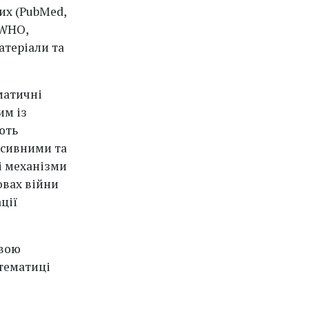
их (PubMed,
(WHO,
атеріали та
матичні
им із
ють
есивними та
і механізми
овах війни
ції
овою
 тематиці