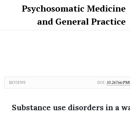
Skip to main content
Skip to main navigation menu
Skip to site footer
Psychosomatic Medicine
and General Practice
REVIEWS
DOI:
10.26766/PMG
Substance use disorders in a w