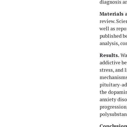
diagnosis an
Materials 
review. Scie
well as repo
published b
analysis, co
Results.
War
addictive be
stress, and 
mechanisms 
pituitary-ad
the dopamin
anxiety diso
progression
polysubstanc
Conclusion