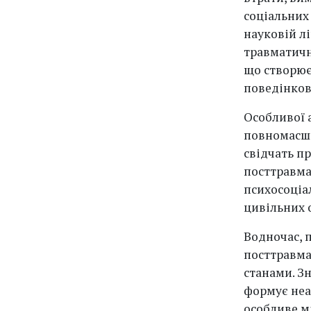
соціальних 
науковій лі
травматичн
що створює
поведінкови
Особливої 
повномасшт
свідчать п
посттравма
психосоціа
цивільних ос
Водночас, 
посттравма
станами. Зн
формує неа
особливе мі