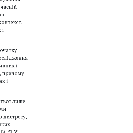
учасній
ої
контекст,
 і
початку
дослідження
ивних і
, причому
ак і
ються лише
ими
о дистресу,
яких
, 5]. У