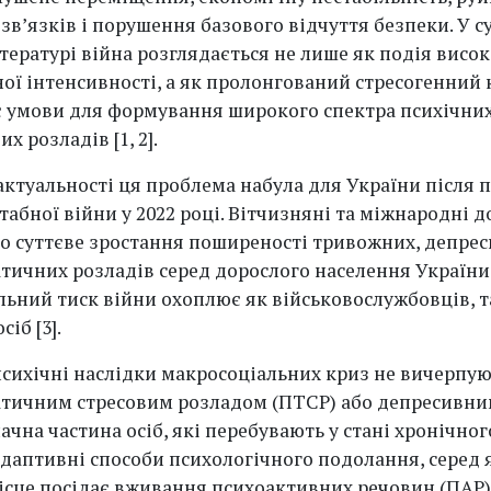
зв’язків і порушення базового відчуття безпеки. У с
тературі війна розглядається не лише як подія висок
ої інтенсивності, а як пролонгований стресогенний 
 умови для формування широкого спектра психічних
х розладів [1, 2].
актуальності ця проблема набула для України після 
абної війни у 2022 році. Вітчизняні та міжнародні 
ро суттєве зростання поширеності тривожних, депрес
тичних розладів серед дорослого населення України
льний тиск війни охоплює як військовослужбовців, т
іб [3].
психічні наслідки макросоціальних криз не вичерпу
тичним стресовим розладом (ПТСР) або депресивн
ачна частина осіб, які перебувають у стані хронічног
даптивні способи психологічного подолання, серед 
сце посідає вживання психоактивних речовин (ПАР) [4