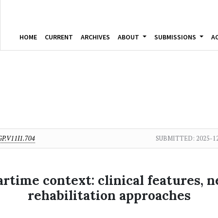
HOME
CURRENT
ARCHIVES
ABOUT
SUBMISSIONS
A
P.V11I1.704
SUBMITTED:
2025-1
artime context: clinical features, 
rehabilitation approaches