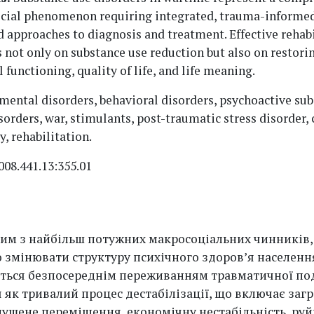
cial phenomenon requiring integrated, trauma-informed
 approaches to diagnosis and treatment. Effective rehabi
 not only on substance use reduction but also on restori
 functioning, quality of life, and life meaning.
mental disorders, behavioral disorders, psychoactive sub
sorders, war, stimulants, post-traumatic stress disorder,
, rehabilitation.
008.441.13:355.01
ним з найбільш потужних макросоціальних чинників,
 змінювати структуру психічного здоров’я населення
ться безпосереднім переживанням травматичної поді
 як тривалий процес дестабілізації, що включає заг
мушене переміщення, економічну нестабільність, ру