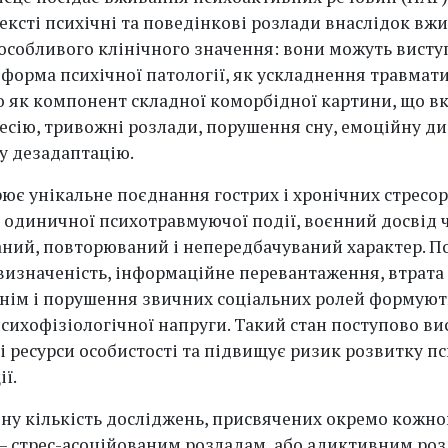
ексті психічні та поведінкові розлади внаслідок вж
особливого клінічного значення: вони можуть висту
 форма психічної патології, як ускладнення травмат
бо як компонент складної коморбідної картини, що в
есію, тривожні розлади, порушення сну, емоційну д
ну дезадаптацію.
ює унікальне поєднання гострих і хронічних стресор
д одиничної психотравмуючої події, воєнний досвід 
ний, повторюваний і непередбачуваний характер. П
евизначеність, інформаційне перевантаження, втрат
нім і порушення звичних соціальних ролей формуют
психофізіологічної напруги. Такий стан поступово в
і ресурси особистості та підвищує ризик розвитку пс
ї.
ну кількість досліджень, присвячених окремо кожно
– стрес-асоційованим розладам, або адиктивним роз