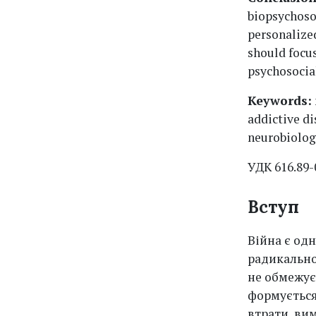
biopsychoso
personalized
should focus
psychosocial
Keywords:
addictive di
neurobiology
УДК 616.89-
Вступ
Війна є од
радикально
не обмежує
формується
втрати, ви