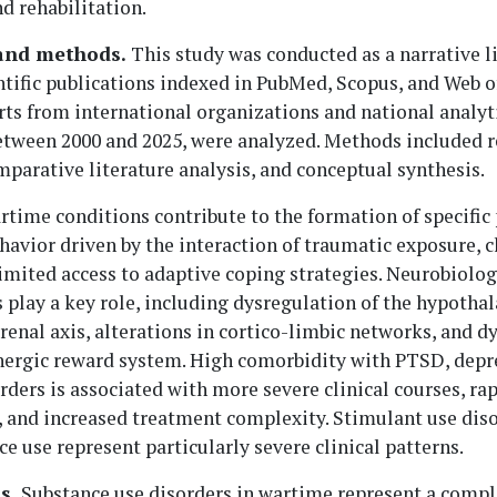
d rehabilitation.
and methods.
This study was conducted as a narrative l
ntific publications indexed in PubMed, Scopus, and Web of
rts from international organizations and national analyt
etween 2000 and 2025, were analyzed. Methods included 
mparative literature analysis, and conceptual synthesis.
time conditions contribute to the formation of specific 
havior driven by the interaction of traumatic exposure, 
limited access to adaptive coping strategies. Neurobiolog
play a key role, including dysregulation of the hypotha
renal axis, alterations in cortico-limbic networks, and d
ergic reward system. High comorbidity with PTSD, depr
rders is associated with more severe clinical courses, ra
, and increased treatment complexity. Stimulant use dis
e use represent particularly severe clinical patterns.
s.
Substance use disorders in wartime represent a comp