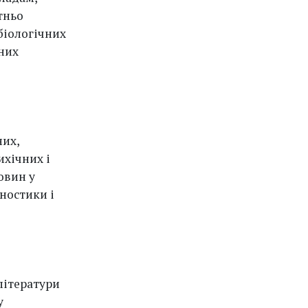
тньо
біологічних
йних
них,
ихічних і
овин у
ностики і
літератури
у