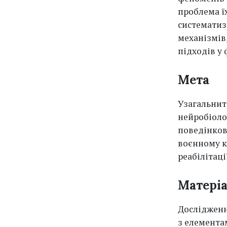
проблема ї
систематиз
механізмів
підходів у 
Мета
Узагальнит
нейробіоло
поведінков
воєнному к
реабілітації
Матеріа
Дослідженн
з елемента