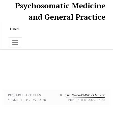
Skip to main content
Skip to main navigation menu
Skip to site footer
Psychosomatic Medicine
and General Practice
LOGIN
RESEARCH ARTICLES
DOI:
10.26766/PMGP.V11I1.706
SUBMITTED:
2025-12-28
PUBLISHED:
2025-03-31